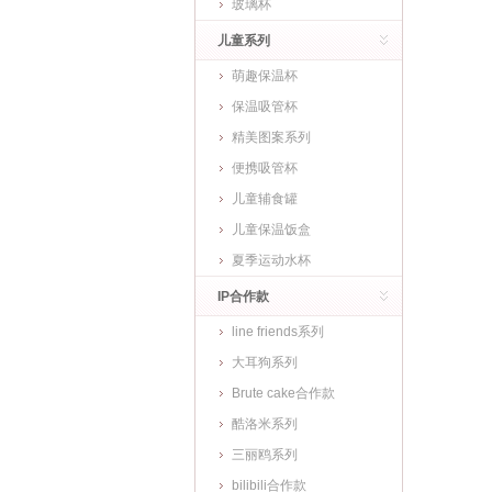
玻璃杯
儿童系列
萌趣保温杯
保温吸管杯
精美图案系列
便携吸管杯
儿童辅食罐
儿童保温饭盒
夏季运动水杯
IP合作款
line friends系列
大耳狗系列
Brute cake合作款
酷洛米系列
三丽鸥系列
bilibili合作款