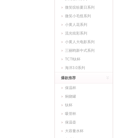
微笑缤纷夏日系列
微笑小毛怪系列
小黄人花系列
流光炫彩系列
小黄人大电影系列
三丽鸥新中式系列
TCTI钛杯
海洋3.0系列
爆款推荐
保温杯
焖烧罐
钛杯
吸管杯
保温壶
大容量水杯