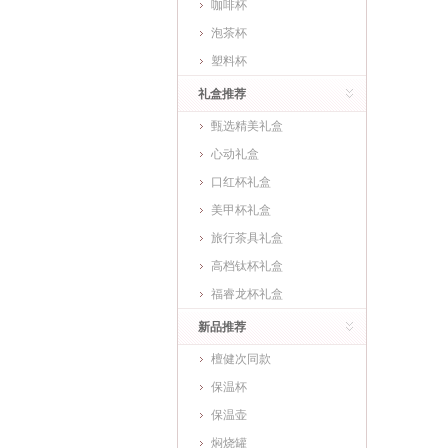
咖啡杯
泡茶杯
塑料杯
礼盒推荐
甄选精美礼盒
心动礼盒
口红杯礼盒
美甲杯礼盒
旅行茶具礼盒
高档钛杯礼盒
福睿龙杯礼盒
新品推荐
檀健次同款
保温杯
保温壶
焖烧罐