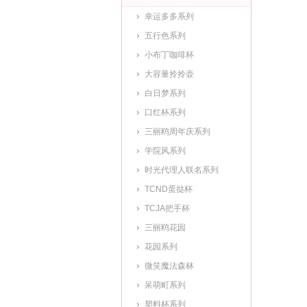
幸运多多系列
五行色系列
小布丁咖啡杯
大容量拎拎壶
白日梦系列
口红杯系列
三丽鸥周年庆系列
学院风系列
时光代理人联名系列
TCND蛋挞杯
TCJA把手杯
三丽鸥花园
花园系列
微笑魔法森林
呆萌町系列
塑料杯系列