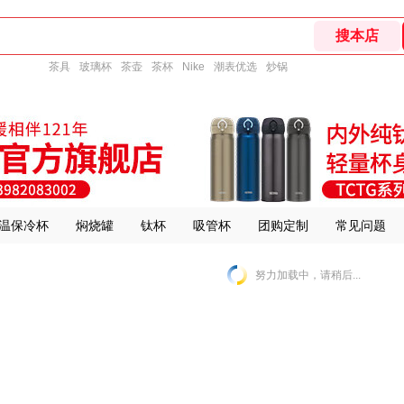
茶具
玻璃杯
茶壶
茶杯
Nike
潮表优选
炒锅
温保冷杯
焖烧罐
钛杯
吸管杯
团购定制
常见问题
努力加载中，请稍后...