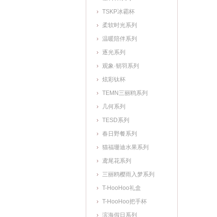
TSKP冰霸杯
柔软时光系列
温暖陪伴系列
逐光系列
观象·韧羽系列
炫彩钛杯
TEMN三丽鸥系列
几何系列
TESD系列
春日野餐系列
猫福珊迪水果系列
鸢尾花系列
三丽鸥樱雨入梦系列
T-HooHoo礼盒
T-HooHoo把手杯
滨海假日系列